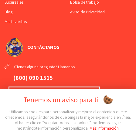
Sucursales
Bolsa de trabajo
Blog
Aviso de Privacidad
Mis favoritos
CONTÁCTANOS
¿Tienes alguna pregunta? Llámanos
(800) 090 1515
¡Mándanos un
WhatsApp
!
Tenemos un aviso para ti
(789) 108 61 81
Utilizamos cookies para personalizar y mejorar el contenido que te
ofrecemos, asegurándonos de que tengas la mejor experiencia en línea.
Al hacer clic en “Aceptar todas las cookies”, podemos seguir
¡Conoce todas nuestras sucursales!
mostrándote información personalizada.
Más Información
.