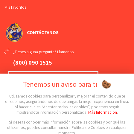
Mis favoritos
CONTÁCTANOS
¿Tienes alguna pregunta? Llámanos
(800) 090 1515
¡Mándanos un
WhatsApp
!
Tenemos un aviso para ti
(789) 108 61 81
Utilizamos cookies para personalizar y mejorar el contenido que te
ofrecemos, asegurándonos de que tengas la mejor experiencia en línea.
Al hacer clic en “Aceptar todas las cookies”, podemos seguir
¡Conoce todas nuestras sucursales!
mostrándote información personalizada.
Más Información
.
Si deseas conocer más información sobre las cookies y por qué las
Síguenos en nuestras redes sociales
utilizamos, puedes consultar nuestra Política de Cookies en cualquier
momento.