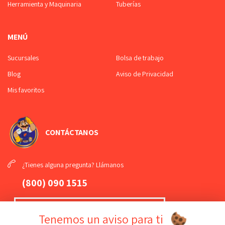
Herramienta y Maquinaria
Tuberías
MENÚ
Sucursales
Bolsa de trabajo
Blog
Aviso de Privacidad
Mis favoritos
CONTÁCTANOS
¿Tienes alguna pregunta? Llámanos
(800) 090 1515
¡Mándanos un
WhatsApp
!
Tenemos un aviso para ti
(789) 108 61 81