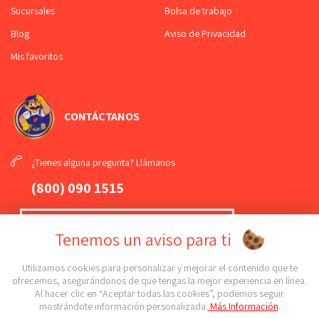
Sucursales
Bolsa de trabajo
Blog
Aviso de Privacidad
Mis favoritos
CONTÁCTANOS
¿Tienes alguna pregunta? Llámanos
(800) 090 1515
¡Mándanos un
WhatsApp
!
Tenemos un aviso para ti
(789) 108 61 81
Utilizamos cookies para personalizar y mejorar el contenido que te
ofrecemos, asegurándonos de que tengas la mejor experiencia en línea.
Al hacer clic en “Aceptar todas las cookies”, podemos seguir
¡Conoce todas nuestras sucursales!
mostrándote información personalizada.
Más Información
.