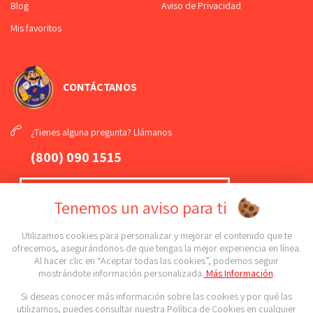
Blog
Aviso de Privacidad
Mis favoritos
CONTÁCTANOS
¿Tienes alguna pregunta? Llámanos
(800) 090 1515
¡Mándanos un
WhatsApp
!
Tenemos un aviso para ti
(789) 108 61 81
Utilizamos cookies para personalizar y mejorar el contenido que te
ofrecemos, asegurándonos de que tengas la mejor experiencia en línea.
Al hacer clic en “Aceptar todas las cookies”, podemos seguir
¡Conoce todas nuestras sucursales!
mostrándote información personalizada.
Más Información
.
Si deseas conocer más información sobre las cookies y por qué las
Síguenos en nuestras redes sociales
utilizamos, puedes consultar nuestra Política de Cookies en cualquier