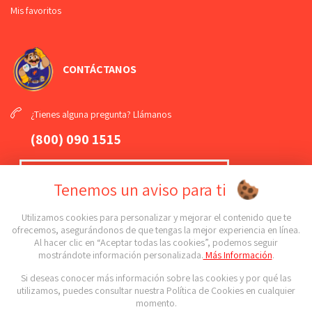
Mis favoritos
CONTÁCTANOS
¿Tienes alguna pregunta? Llámanos
(800) 090 1515
Cuña grande sin mango modelo CUÑ-002
KLEY/OBRIX
¡Mándanos un
WhatsApp
!
Tenemos un aviso para ti
Fleje de acero templado, liso y pulido. Gran flexibilidad y resistencia. Útil
(789) 108 61 81
para raspar y desprender pintura. Utilizada también para trabajos de
Utilizamos cookies para personalizar y mejorar el contenido que te
resanado sobre yeso, cemento y otros materiales. Ideal para trabajar
ofrecemos, asegurándonos de que tengas la mejor experiencia en línea.
sobre superficies más amplias gracias a su tamaño mayor.
Al hacer clic en “Aceptar todas las cookies”, podemos seguir
¡Conoce todas nuestras sucursales!
mostrándote información personalizada.
Más Información
.
Agregar a cotización
Si deseas conocer más información sobre las cookies y por qué las
Síguenos en nuestras redes sociales
utilizamos, puedes consultar nuestra Política de Cookies en cualquier
momento.