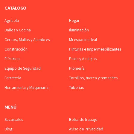
CATÁLOGO
Cuña chica sin mango modelo CUÑ-001
KLEY/OBRIX
Agrícola
Hogar
Fleje de acero sueco templado, liso y pulido. Gran flexibilidad y
Baños y Cocina
Iluminación
resistencia. Útil para raspar y desprender pintura. Utilizada también para
Cercos, Mallas y Alambres
Mi espacio ideal
trabajos de resanado sobre yeso, cemento y otros materiales.
Construcción
Pinturas e Impermeabilizantes
Agregar a cotización
Eléctrico
Pisos y Azulejos
Equipo de Seguridad
Plomería
Ferretería
Tornillos, tuerca y remaches
Herramienta y Maquinaria
Tuberías
MENÚ
Sucursales
Bolsa de trabajo
Blog
Aviso de Privacidad